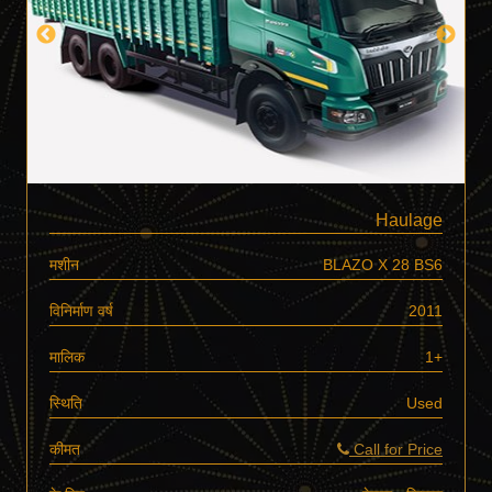
Haulage
मशीन
BLAZO X 28 BS6
विनिर्माण वर्ष
2011
मालिक
1+
स्थिति
Used
कीमत
Call for Price